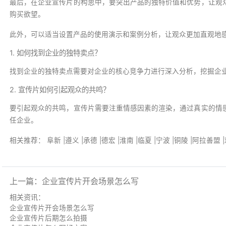
最后，在企业宣传片的构思中，要突出产品的独特价值和优势，让观
购买欲望。
此外，可以适当设置产品的使用演示和案例分析，让观众更加直观地
1. 如何找到企业的独特卖点？
找到企业的独特卖点需要对企业的核心竞争力进行深入分析，挖掘企
2. 宣传片如何引起观众的共鸣？
要引起观众的共鸣，宣传片需要注重情感因素的渲染，通过真实的情
任企业。
相关推荐：
阜新
|
遵义
|
承德
|
德宏
|
淮南
|
临夏
|
宁波
|
铜陵
|
阿拉善盟
|
上一篇：
企业宣传片开会场景怎么写
相关
资讯
：
企业宣传片开会场景怎么写
企业宣传片后期怎么拍摄